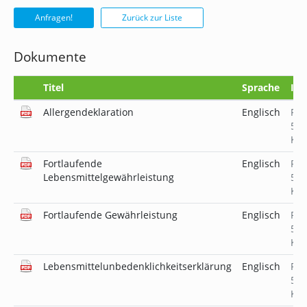
Anfragen!
Zurück zur Liste
Dokumente
Titel
Sprache
Inf
Allergendeklaration
Englisch
PD
523
KB
Fortlaufende
Englisch
PD
Lebensmittelgewährleistung
519
KB
Fortlaufende Gewährleistung
Englisch
PD
519
KB
Lebensmittelunbedenklichkeitserklärung
Englisch
PD
520
KB