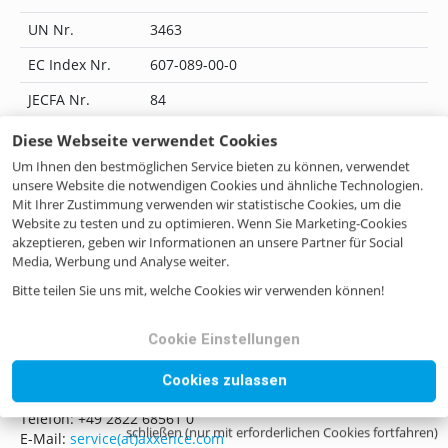
UN Nr.
3463
EC Index Nr.
607-089-00-0
JECFA Nr.
84
Flavis Nr.
08.003
Diese Webseite verwendet Cookies
Um Ihnen den bestmöglichen Service bieten zu können, verwendet
IUPAC Name
propanoic acid
unsere Website die notwendigen Cookies und ähnliche Technologien.
CoE Nr.
3
Mit Ihrer Zustimmung verwenden wir statistische Cookies, um die
Website zu testen und zu optimieren. Wenn Sie Marketing-Cookies
ILN Nr.
4046262292407
akzeptieren, geben wir Informationen an unsere Partner für Social
Media, Werbung und Analyse weiter.
Bitte teilen Sie uns mit, welche Cookies wir verwenden können!
Noch Fragen? Kontaktieren Sie uns!
Cookie Einstellungen
Wenn Sie Fragen haben, zögern Sie bitte nicht, uns zu
Cookies zulassen
kontaktieren, sei es per Mail, Telefon oder Formular.
Telefon: +49 2822 68561 0
schließen (nur mit erforderlichen Cookies fortfahren)
E-Mail:
service(at)axxence.com