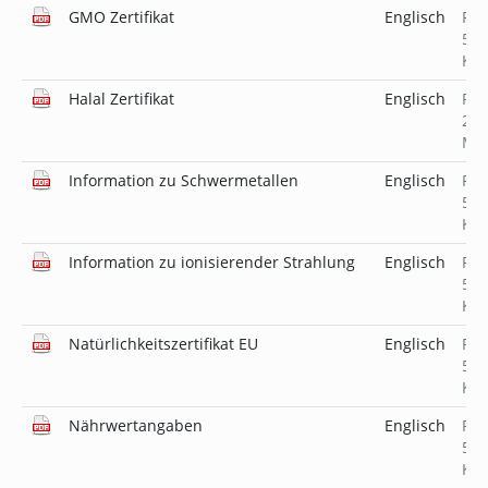
GMO Zertifikat
Englisch
PD
519
KB
Halal Zertifikat
Englisch
PD
2.6
MB
Information zu Schwermetallen
Englisch
PD
519
KB
Information zu ionisierender Strahlung
Englisch
PD
518
KB
Natürlichkeitszertifikat EU
Englisch
PD
519
KB
Nährwertangaben
Englisch
PD
519
KB