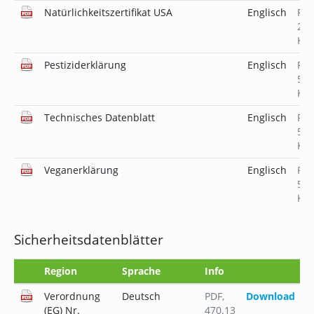
Natürlichkeitszertifikat USA
Englisch
PD
231
KB
Pestiziderklärung
Englisch
PD
519
KB
Technisches Datenblatt
Englisch
PD
509
KB
Veganerklärung
Englisch
PD
519
KB
Sicherheitsdatenblätter
Region
Sprache
Info
Verordnung
Deutsch
PDF
,
Download
(EG) Nr.
470.13