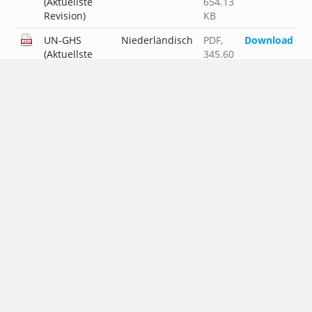
(Aktuellste
654.13
Revision)
KB
UN-GHS
Niederländisch
PDF
,
Download
(Aktuellste
345.60
Revision)
KB
UN-GHS
Polnisch
PDF
,
Download
(Aktuellste
389.69
Revision)
KB
UN-GHS
Portugiesisch
PDF
,
Download
(Aktuellste
364.90
Revision)
KB
UN-GHS
Russisch
PDF
,
Download
(Aktuellste
408.82
Revision)
KB
UN-GHS
Schwedisch
PDF
,
Download
(Aktuellste
344.07
Revision)
KB
UN-GHS
Slowakisch
PDF
,
Download