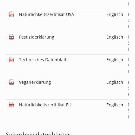
KB
Natürlichkeitszertifikat USA
Englisch
PD
231
KB
Pestiziderklärung
Englisch
PD
519
KB
Technisches Datenblatt
Englisch
PD
389
KB
Veganerklärung
Englisch
PD
519
KB
Natürlichkeitszertifikat EU
Englisch
PD
519
KB
Sicherheitsdatenblätter