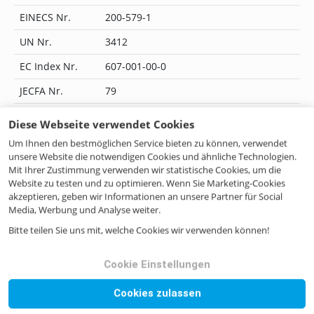
EINECS Nr.
200-579-1
UN Nr.
3412
EC Index Nr.
607-001-00-0
JECFA Nr.
79
Flavis Nr.
08.001
Diese Webseite verwendet Cookies
IUPAC Name
-
Um Ihnen den bestmöglichen Service bieten zu können, verwendet
unsere Website die notwendigen Cookies und ähnliche Technologien.
CoE Nr.
-
Mit Ihrer Zustimmung verwenden wir statistische Cookies, um die
Website zu testen und zu optimieren. Wenn Sie Marketing-Cookies
ILN Nr.
4046262248732
akzeptieren, geben wir Informationen an unsere Partner für Social
Media, Werbung und Analyse weiter.
Bitte teilen Sie uns mit, welche Cookies wir verwenden können!
Noch Fragen? Kontaktieren Sie uns!
Cookie Einstellungen
Wenn Sie Fragen haben, zögern Sie bitte nicht, uns zu
Cookies zulassen
kontaktieren, sei es per Mail, Telefon oder Formular.