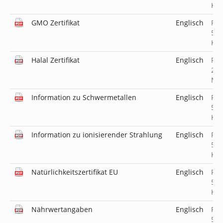
KB
GMO Zertifikat
Englisch
PD
519
KB
Halal Zertifikat
Englisch
PD
2.6
MB
Information zu Schwermetallen
Englisch
PD
519
KB
Information zu ionisierender Strahlung
Englisch
PD
518
KB
Natürlichkeitszertifikat EU
Englisch
PD
519
KB
Nährwertangaben
Englisch
PD
519