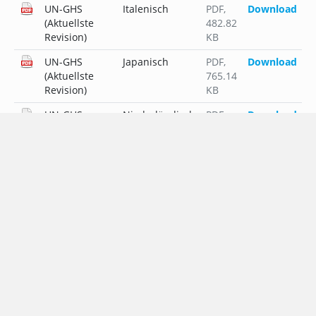
UN-GHS
Italenisch
PDF
,
Download
(Aktuellste
482.82
Revision)
KB
UN-GHS
Japanisch
PDF
,
Download
(Aktuellste
765.14
Revision)
KB
UN-GHS
Niederländisch
PDF
,
Download
(Aktuellste
457.19
Revision)
KB
UN-GHS
Polnisch
PDF
,
Download
(Aktuellste
516.49
Revision)
KB
UN-GHS
Portugiesisch
PDF
,
Download
(Aktuellste
454.64
Revision)
KB
UN-GHS
Russisch
PDF
,
Download
(Aktuellste
535.46
Revision)
KB