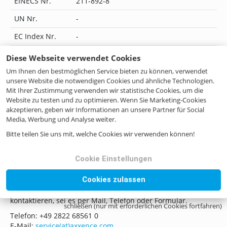
EINECS Nr.
211-892-8
UN Nr.
-
EC Index Nr.
-
JECFA Nr.
0231
Diese Webseite verwendet Cookies
Um Ihnen den bestmöglichen Service bieten zu können, verwendet
Flavis Nr.
10.017
unsere Website die notwendigen Cookies und ähnliche Technologien.
IUPAC Name
5-hexyloxolan-2-one
Mit Ihrer Zustimmung verwenden wir statistische Cookies, um die
Website zu testen und zu optimieren. Wenn Sie Marketing-Cookies
CoE Nr.
2230
akzeptieren, geben wir Informationen an unsere Partner für Social
Media, Werbung und Analyse weiter.
ILN Nr.
4046262236012
Bitte teilen Sie uns mit, welche Cookies wir verwenden können!
Cookie Einstellungen
Noch Fragen? Kontaktieren Sie uns!
Cookies zulassen
Wenn Sie Fragen haben, zögern Sie bitte nicht, uns zu
kontaktieren, sei es per Mail, Telefon oder Formular.
schließen (nur mit erforderlichen Cookies fortfahren)
Telefon: +49 2822 68561 0
E-Mail:
service(at)axxence.com