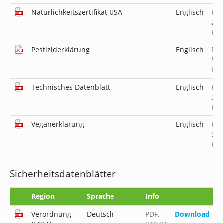
Natürlichkeitszertifikat USA
Englisch
PD
231
KB
Pestiziderklärung
Englisch
PD
519
KB
Technisches Datenblatt
Englisch
PD
344
KB
Veganerklärung
Englisch
PD
519
KB
Sicherheitsdatenblätter
Region
Sprache
Info
Verordnung
Deutsch
PDF
,
Download