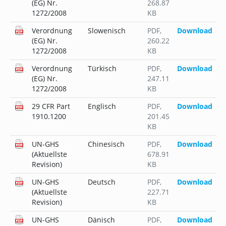
(EG) Nr.
268.87
1272/2008
KB
Verordnung
Slowenisch
PDF
,
Download
(EG) Nr.
260.22
1272/2008
KB
Verordnung
Türkisch
PDF
,
Download
(EG) Nr.
247.11
1272/2008
KB
29 CFR Part
Englisch
PDF
,
Download
1910.1200
201.45
KB
UN-GHS
Chinesisch
PDF
,
Download
(Aktuellste
678.91
Revision)
KB
UN-GHS
Deutsch
PDF
,
Download
(Aktuellste
227.71
Revision)
KB
UN-GHS
Dänisch
PDF
,
Download