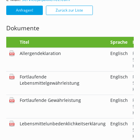
Anfragen!
Zurück zur Liste
Dokumente
Titel
Sprache
Inf
Allergendeklaration
Englisch
PD
523
KB
Fortlaufende
Englisch
PD
Lebensmittelgewährleistung
519
KB
Fortlaufende Gewährleistung
Englisch
PD
519
KB
Lebensmittelunbedenklichkeitserklärung
Englisch
PD
520
KB