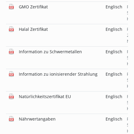
GMO Zertifikat
Englisch
PD
519
KB
Halal Zertifikat
Englisch
PD
2.6
MB
Information zu Schwermetallen
Englisch
PD
519
KB
Information zu ionisierender Strahlung
Englisch
PD
518
KB
Natürlichkeitszertifikat EU
Englisch
PD
519
KB
Nährwertangaben
Englisch
PD
519
KB