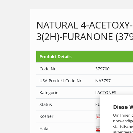
NATURAL 4-ACETOXY-
3(2H)-FURANONE (379
Produkt Details
Code Nr.
379700
USA Produkt Code Nr.
NA3797
Kategorie
LACTONES
Status
EU Natural
Diese 
Um Ihnen d
Kosher
Ja
notwendige
statistisc
Halal
Ja
akzeptiere