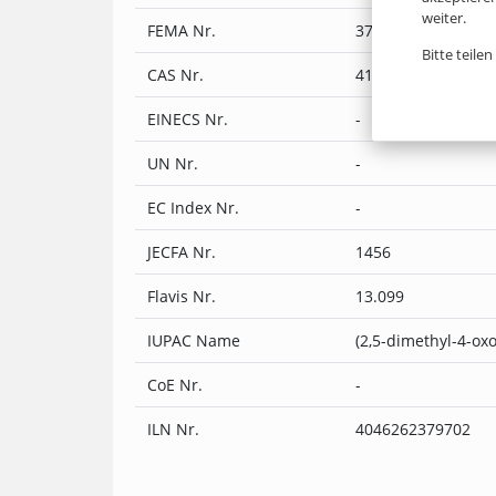
weiter.
FEMA Nr.
3797
Bitte teile
CAS Nr.
4166-20-5
EINECS Nr.
-
UN Nr.
-
EC Index Nr.
-
JECFA Nr.
1456
Flavis Nr.
13.099
IUPAC Name
(2,5-dimethyl-4-oxo
CoE Nr.
-
ILN Nr.
4046262379702