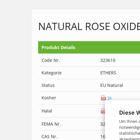
NATURAL ROSE OXIDE 
Produkt Details
Code Nr.
323610
Kategorie
ETHERS
Status
EU Natural
Kosher
Ja
Halal
Ja
Diese 
Um Ihnen d
FEMA Nr.
3236
notwendige
statistisc
CAS Nr.
16409-43-1, 57-55-
akzeptiere