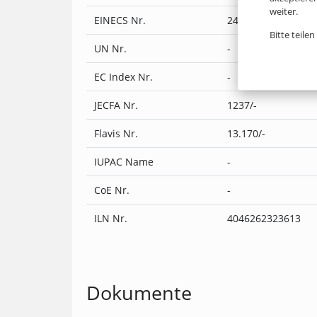
weiter.
EINECS Nr.
240-457-5, 200-338
Bitte teile
UN Nr.
-
EC Index Nr.
-
JECFA Nr.
1237/-
Flavis Nr.
13.170/-
IUPAC Name
-
CoE Nr.
-
ILN Nr.
4046262323613
Dokumente