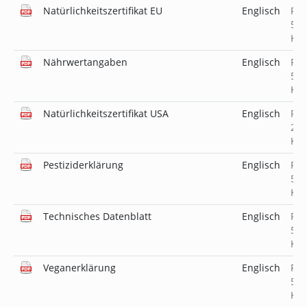
Natürlichkeitszertifikat EU
Englisch
PD
519
KB
Nährwertangaben
Englisch
PD
519
KB
Natürlichkeitszertifikat USA
Englisch
PD
231
KB
Pestiziderklärung
Englisch
PD
519
KB
Technisches Datenblatt
Englisch
PD
509
KB
Veganerklärung
Englisch
PD
519
KB