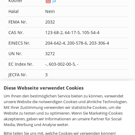
Kosher
Ja
Halal
Nein
FEMA Nr.
2032
CAS Nr.
123-68-2, 64-17-5, 105-54-4
EINECS Nr.
204-642-4, 200-578-6, 203-306-4
UN Nr.
3272
EC Index Nr.
-, 603-002-00-5, -
JECFA Nr.
3
Flavis Nr.
09.244
Diese Webseite verwendet Cookies
IUPAC Name
-
Um Ihnen den bestmöglichen Service bieten zu können, verwendet
unsere Website die notwendigen Cookies und ähnliche Technologien.
CoE Nr.
2181
Mit Ihrer Zustimmung verwenden wir statistische Cookies, um die
Website zu testen und zu optimieren. Wenn Sie Marketing-Cookies
ILN Nr.
4046262203205
akzeptieren, geben wir Informationen an unsere Partner für Social
Media, Werbung und Analyse weiter.
Bitte teilen Sie uns mit, welche Cookies wir verwenden können!