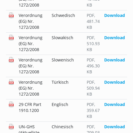
1272/2008
KB
Verordnung
Schwedisch
PDF
,
Download
(EG) Nr.
481.74
1272/2008
KB
Verordnung
Slowakisch
PDF
,
Download
(EG) Nr.
510.93
1272/2008
KB
Verordnung
Slowenisch
PDF
,
Download
(EG) Nr.
496.30
1272/2008
KB
Verordnung
Türkisch
PDF
,
Download
(EG) Nr.
509.94
1272/2008
KB
29 CFR Part
Englisch
PDF
,
Download
1910.1200
359.67
KB
UN-GHS
Chinesisch
PDF
,
Download
(Aktuellste
709.03