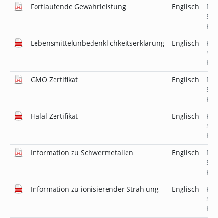
Fortlaufende Gewährleistung
Englisch
PD
519
KB
Lebensmittelunbedenklichkeitserklärung
Englisch
PD
520
KB
GMO Zertifikat
Englisch
PD
519
KB
Halal Zertifikat
Englisch
PD
520
KB
Information zu Schwermetallen
Englisch
PD
519
KB
Information zu ionisierender Strahlung
Englisch
PD
518
KB