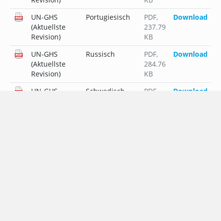
UN-GHS
Portugiesisch
PDF
,
Download
(Aktuellste
237.79
Revision)
KB
UN-GHS
Russisch
PDF
,
Download
(Aktuellste
284.76
Revision)
KB
UN-GHS
Schwedisch
PDF
,
Download
(Aktuellste
237.05
Revision)
KB
UN-GHS
Slowakisch
PDF
,
Download
(Aktuellste
264.33
Revision)
KB
UN-GHS
Slowenisch
PDF
,
Download
(Aktuellste
250.55
Revision)
KB
Weitere Produkte mit FEMA "3787"