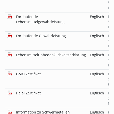
523
KB
Fortlaufende
Englisch
PD
Lebensmittelgewährleistung
519
KB
Fortlaufende Gewährleistung
Englisch
PD
519
KB
Lebensmittelunbedenklichkeitserklärung
Englisch
PD
520
KB
GMO Zertifikat
Englisch
PD
519
KB
Halal Zertifikat
Englisch
PD
2.6
MB
Information zu Schwermetallen
Englisch
PD