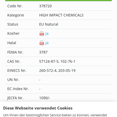
Code Nr.
378720
Kategorie
HIGH IMPACT CHEMICALS
Status
EU Natural
Kosher
Ja
Halal
Ja
FEMA Nr.
3787
CAS Nr.
57124-87-5, 102-76-1
EINECS Nr.
260-572-4, 203-05-19
UN Nr.
-
EC Index Nr.
-
JECFA Nr.
1090/-
Flavis Nr.
13.160/-
Diese Webseite verwendet Cookies
Um Ihnen den bestmöglichen Service bieten zu können, verwendet
IUPAC Name
-