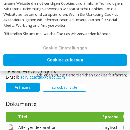
unsere Website die notwendigen Cookies und ähnliche Technologien.
Mit Ihrer Zustimmung verwenden wir statistische Cookies, um die
CoE Nr.
-
Website zu testen und zu optimieren. Wenn Sie Marketing-Cookies
ILN Nr.
4046262378729
akzeptieren, geben wir Informationen an unsere Partner für Social
Media, Werbung und Analyse weiter.
Bitte teilen Sie uns mit, welche Cookies wir verwenden können!
Noch Fragen? Kontaktieren Sie uns!
Cookie Einstellungen
Wenn Sie Fragen haben, zögern Sie bitte nicht, uns zu
Cookies zulassen
kontaktieren, sei es per Mail, Telefon oder Formular.
Telefon: +49 2822 68561 0
schließen (nur mit erforderlichen Cookies fortfahren)
E-Mail:
service(at)axxence.com
Anfragen!
Zurück zur Liste
Dokumente
Titel
Sprache
Inf
Allergendeklaration
Englisch
PD