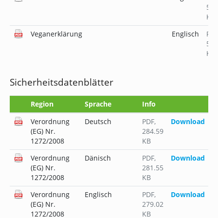
509
KB
Veganerklärung
Englisch
PD
519
KB
Sicherheitsdatenblätter
Region
Sprache
Info
Verordnung
Deutsch
PDF
,
Download
(EG) Nr.
284.59
1272/2008
KB
Verordnung
Dänisch
PDF
,
Download
(EG) Nr.
281.55
1272/2008
KB
Verordnung
Englisch
PDF
,
Download
(EG) Nr.
279.02
1272/2008
KB