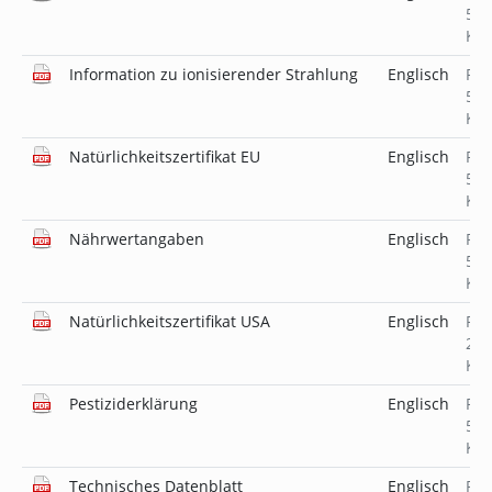
519
KB
Information zu ionisierender Strahlung
Englisch
PD
518
KB
Natürlichkeitszertifikat EU
Englisch
PD
519
KB
Nährwertangaben
Englisch
PD
519
KB
Natürlichkeitszertifikat USA
Englisch
PD
231
KB
Pestiziderklärung
Englisch
PD
519
KB
Technisches Datenblatt
Englisch
PD