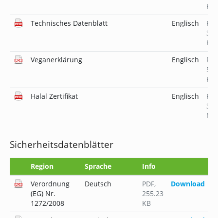
KB
Technisches Datenblatt
Englisch
PD
33.
KB
Veganerklärung
Englisch
PD
519
KB
Halal Zertifikat
Englisch
PD
3.8
MB
Sicherheitsdatenblätter
Region
Sprache
Info
Verordnung
Deutsch
PDF
,
Download
(EG) Nr.
255.23
1272/2008
KB