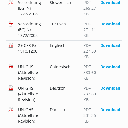
Verordnung
Slowenisch
PDF
,
Download
(EG) Nr.
265.27
1272/2008
KB
Verordnung
Türkisch
PDF
,
Download
(EG) Nr.
271.11
1272/2008
KB
29 CFR Part
Englisch
PDF
,
Download
1910.1200
227.59
KB
UN-GHS
Chinesisch
PDF
,
Download
(Aktuellste
533.60
Revision)
KB
UN-GHS
Deutsch
PDF
,
Download
(Aktuellste
232.69
Revision)
KB
UN-GHS
Dänisch
PDF
,
Download
(Aktuellste
231.35
Revision)
KB