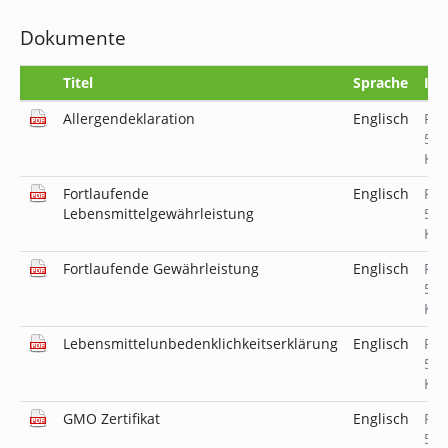
Dokumente
Titel
Sprache
Inf
Allergendeklaration
Englisch
PD
523
KB
Fortlaufende
Englisch
PD
Lebensmittelgewährleistung
519
KB
Fortlaufende Gewährleistung
Englisch
PD
519
KB
Lebensmittelunbedenklichkeitserklärung
Englisch
PD
520
KB
GMO Zertifikat
Englisch
PD
519