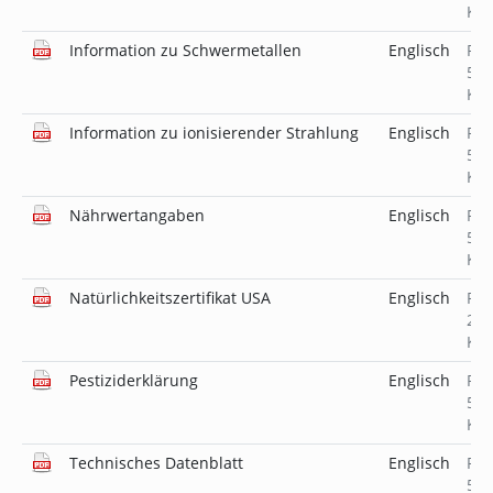
KB
Information zu Schwermetallen
Englisch
PD
519
KB
Information zu ionisierender Strahlung
Englisch
PD
518
KB
Nährwertangaben
Englisch
PD
519
KB
Natürlichkeitszertifikat USA
Englisch
PD
231
KB
Pestiziderklärung
Englisch
PD
519
KB
Technisches Datenblatt
Englisch
PD
509