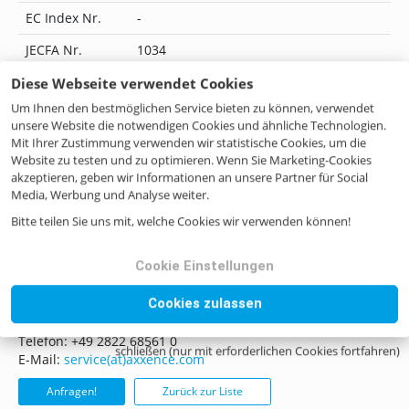
EC Index Nr.
-
JECFA Nr.
1034
Flavis Nr.
15.013
Diese Webseite verwendet Cookies
Um Ihnen den bestmöglichen Service bieten zu können, verwendet
IUPAC Name
2-Isobutylthiazole
unsere Website die notwendigen Cookies und ähnliche Technologien.
Mit Ihrer Zustimmung verwenden wir statistische Cookies, um die
CoE Nr.
11618
Website zu testen und zu optimieren. Wenn Sie Marketing-Cookies
ILN Nr.
4046262313454
akzeptieren, geben wir Informationen an unsere Partner für Social
Media, Werbung und Analyse weiter.
Bitte teilen Sie uns mit, welche Cookies wir verwenden können!
Noch Fragen? Kontaktieren Sie uns!
Cookie Einstellungen
Wenn Sie Fragen haben, zögern Sie bitte nicht, uns zu
Cookies zulassen
kontaktieren, sei es per Mail, Telefon oder Formular.
Telefon: +49 2822 68561 0
schließen (nur mit erforderlichen Cookies fortfahren)
E-Mail:
service(at)axxence.com
Anfragen!
Zurück zur Liste