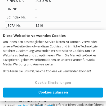
EINECS Nr.
203-375-0
UN Nr.
-
EC Index Nr.
-
JECFA Nr.
1219
Flavis Nr.
02.011
Diese Webseite verwendet Cookies
Um Ihnen den bestmöglichen Service bieten zu können, verwendet
IUPAC Name
3,7-dimethyloct-6-en-1-ol
unsere Website die notwendigen Cookies und ähnliche Technologien.
CoE Nr.
59
Mit Ihrer Zustimmung verwenden wir statistische Cookies, um die
Website zu testen und zu optimieren. Wenn Sie Marketing-Cookies
ILN Nr.
4046262230911
akzeptieren, geben wir Informationen an unsere Partner für Social
Media, Werbung und Analyse weiter.
Bitte teilen Sie uns mit, welche Cookies wir verwenden können!
Noch Fragen? Kontaktieren Sie uns!
Cookie Einstellungen
Wenn Sie Fragen haben, zögern Sie bitte nicht, uns zu
Cookies zulassen
kontaktieren, sei es per Mail, Telefon oder Formular.
Telefon: +49 2822 68561 0
schließen (nur mit erforderlichen Cookies fortfahren)
E-Mail:
service(at)axxence.com