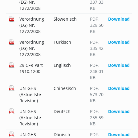
(EG) Nr.
337.33
1272/2008
KB
Verordnung
Slowenisch
PDF
,
Download
(EG) Nr.
329.50
1272/2008
KB
Verordnung
Türkisch
PDF
,
Download
(EG) Nr.
335.42
1272/2008
KB
29 CFR Part
Englisch
PDF
,
Download
1910.1200
248.01
KB
UN-GHS
Chinesisch
PDF
,
Download
(Aktuellste
573.70
Revision)
KB
UN-GHS
Deutsch
PDF
,
Download
(Aktuellste
255.59
Revision)
KB
UN-GHS
Dänisch
PDF
,
Download