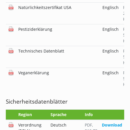
Natürlichkeitszertifikat USA
Englisch
PD
231
KB
Pestiziderklärung
Englisch
PD
519
KB
Technisches Datenblatt
Englisch
PD
509
KB
Veganerklärung
Englisch
PD
519
KB
Sicherheitsdatenblätter
Region
Sprache
Info
Verordnung
Deutsch
PDF
,
Download