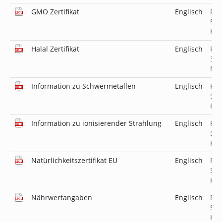
GMO Zertifikat
Englisch
PD
519
KB
Halal Zertifikat
Englisch
PD
3.8
MB
Information zu Schwermetallen
Englisch
PD
519
KB
Information zu ionisierender Strahlung
Englisch
PD
518
KB
Natürlichkeitszertifikat EU
Englisch
PD
519
KB
Nährwertangaben
Englisch
PD
519
KB