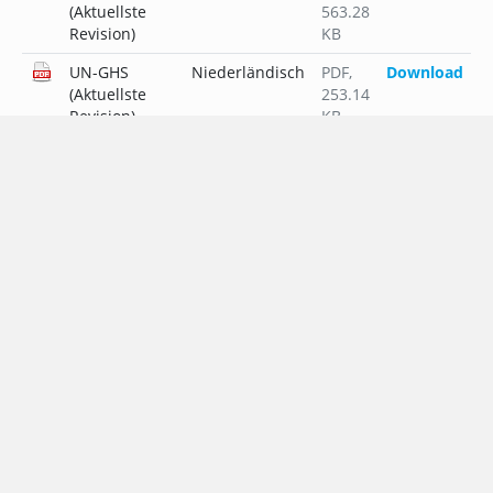
(Aktuellste
563.28
Revision)
KB
UN-GHS
Niederländisch
PDF
,
Download
(Aktuellste
253.14
Revision)
KB
UN-GHS
Polnisch
PDF
,
Download
(Aktuellste
297.85
Revision)
KB
UN-GHS
Portugiesisch
PDF
,
Download
(Aktuellste
273.04
Revision)
KB
UN-GHS
Russisch
PDF
,
Download
(Aktuellste
314.94
Revision)
KB
UN-GHS
Schwedisch
PDF
,
Download
(Aktuellste
251.67
Revision)
KB
UN-GHS
Slowakisch
PDF
,
Download