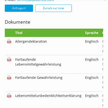
Anfragen!
Zurück zur Liste
Dokumente
Titel
Sprache
Inf
Allergendeklaration
Englisch
PD
523
KB
Fortlaufende
Englisch
PD
Lebensmittelgewährleistung
519
KB
Fortlaufende Gewährleistung
Englisch
PD
519
KB
Lebensmittelunbedenklichkeitserklärung
Englisch
PD
520
KB